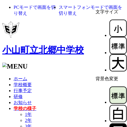
PCモードで画面を切
スマートフォンモードで画面を
文字サイズ
り替え
切り替え
小山町立北郷中学校
ホーム
背景色変更
学校概要
行事予定
研修
お知らせ
学校の様子
1年
2年
3年