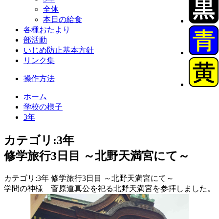
全体
本日の給食
各種おたより
部活動
いじめ防止基本方針
リンク集
操作方法
ホーム
学校の様子
3年
カテゴリ:3年
修学旅行3日目 ～北野天満宮にて～
カテゴリ:3年 修学旅行3日目 ～北野天満宮にて～
学問の神様 菅原道真公を祀る北野天満宮を参拝しました。